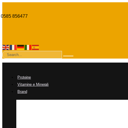
0585 856477
Proteine
Vitamine e Minerali
Brand
Aumento Massa Muscolare