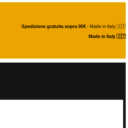
Spedizione gratuita sopra 90€
- Made in Italy 🇮🇹
Made in Italy 🇮🇹