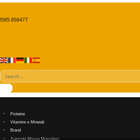
0585 856477
Proteine
Vitamine e Minerali
Brand
Aumento Massa Muscolare