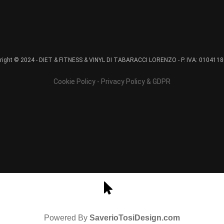
right © 2024 - DIET & FITNESS & VINYL DI TABARACCI LORENZO - P. IVA: 010411
Cookie Policy - Privacy Policy & GDPR
Powered By
SaverioTosiDesign.com