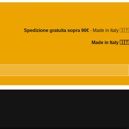
Spedizione gratuita sopra 90€
- Made in Italy 🇮🇹
Made in Italy 🇮🇹