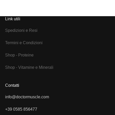
Link utili
Spedizioni e Resi
Termini e Condizioni
Shop - Proteine
Shop - Vitamine e Minerali
Contatti
info@doctormuscle.com
+39 0585 856477