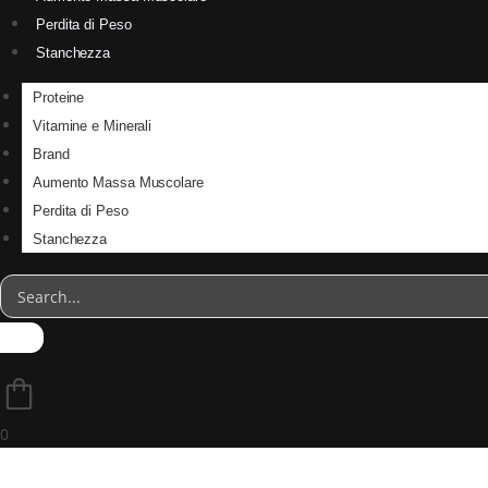
Perdita di Peso
Stanchezza
Proteine
Vitamine e Minerali
Brand
Aumento Massa Muscolare
Perdita di Peso
Stanchezza
0