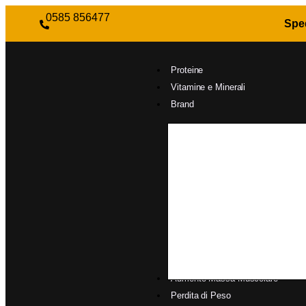
0585 856477
Sped
Proteine
Vitamine e Minerali
Brand
Aumento Massa Muscolare
Perdita di Peso