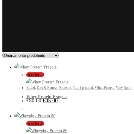
In offerta!
Brand
,
Diet & Fitness
,
Proteine
,
Tutti i prodotti
,
Whey Protein
,
Why Sport
Whey Protein Fragola
€
50.00
€
45.00
In offerta!