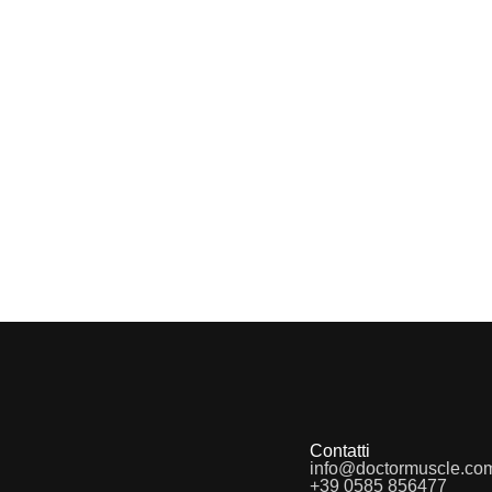
Contatti
info@doctormuscle.co
+39 0585 856477