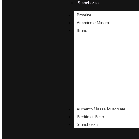
Stanchezza
Proteine
Vitamine e Minerali
Brand
Aumento Massa Muscolare
Perdita di Peso
Stanchezza