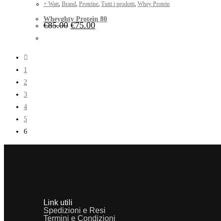
+ Watt
,
Brand
,
Proteine
,
Tutti i prodotti
,
Whey Protein
Wheyghty Protein 80
€
85.00
€
75.00
1
2
3
4
5
6
Link utili
Spedizioni e Resi
Termini e Condizioni