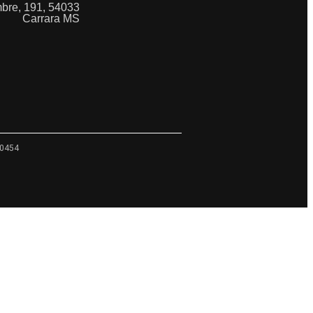
mbre, 191, 54033
Carrara MS
80454