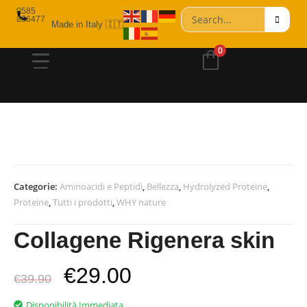
0585
856477
Made in Italy 🇮🇹
0
Categorie:
Aminoacidi e Peptidi
,
Bellezza
,
Hydrolyzed Proteine
,
Proteine
,
Tutti i prodotti
,
WHY nature
Collagene Rigenera skin
€
29.00
€
39.90
Disponibilità Immediata