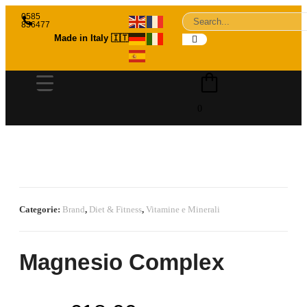
0585
856477
Made in Italy 🇮🇹
0
Categorie:
Brand
,
Diet & Fitness
,
Vitamine e Minerali
Magnesio Complex