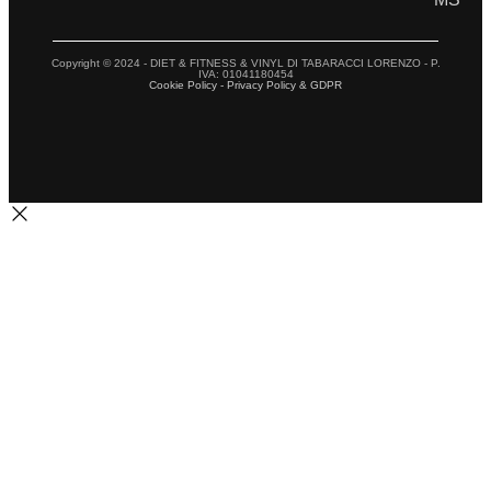
Copyright © 2024 - DIET & FITNESS & VINYL DI TABARACCI LORENZO - P.
IVA: 01041180454
Cookie Policy - Privacy Policy & GDPR