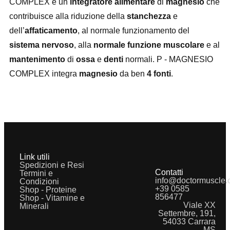
COMPLEX è un
integratore alimentare
di
magnesio
che
contribuisce alla riduzione della
stanchezza
e
dell’
affaticamento
, al normale funzionamento del
sistema nervoso
, alla
normale funzione muscolare
e al
mantenimento
di
ossa
e
denti
normali. P - MAGNESIO
COMPLEX integra
magnesio
da ben
4 fonti
.
Link utili
Spedizioni e Resi
Contatti
Termini e
info@doctormuscle
Condizioni
+39 0585
Shop - Proteine
856477
Shop - Vitamine e
Viale XX
Minerali
Settembre, 191,
54033 Carrara
MS