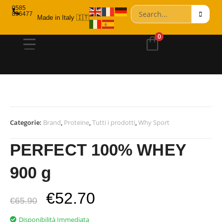
0585
856477
Made in Italy 🇮🇹
0
Categorie:
Brand
,
Proteine
,
Tutti i prodotti
,
Why Sport
PERFECT 100% WHEY
900 g
€
52.70
€
65.90
Disponibilità Immediata