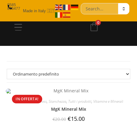
0585
856477
Made in Italy 🇮🇹
0
IN OFFERTA!
Brand
,
Diet & Fitness
,
Stanchezza
,
Tutti i prodotti
,
Vitamine e Minerali
MgK Mineral Mix
€
15.00
€
20.00