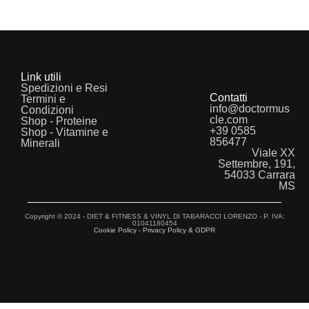
Link utili
Spedizioni e Resi
Contatti
Termini e
info@doctormus
Condizioni
cle.com
Shop - Proteine
+39 0585
Shop - Vitamine e
856477
Minerali
Viale XX
Settembre, 191,
54033 Carrara
MS
Copyright © 2024 - DIET & FITNESS & VINYL DI TABARACCI LORENZO - P. IVA:
01041180454
Cookie Policy - Privacy Policy & GDPR